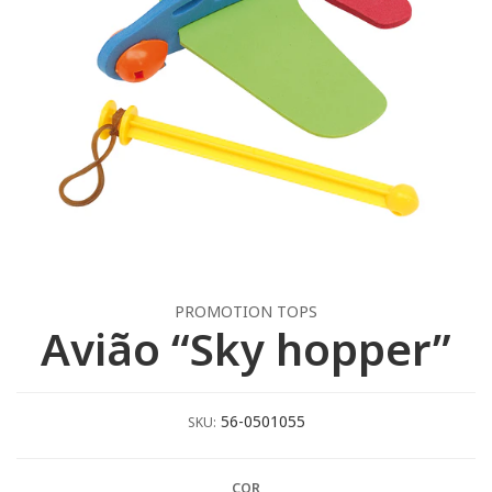
PROMOTION TOPS
Avião “Sky hopper”
56-0501055
SKU:
COR