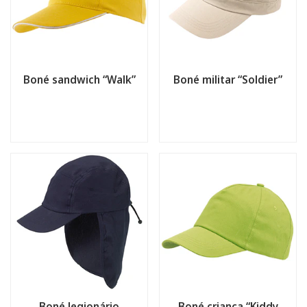
Boné sandwich “Walk”
Boné militar “Soldier”
Boné legionário
Boné criança “Kiddy