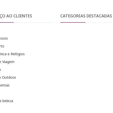
ÇO AO CLIENTES
CATEGORIAS DESTACADAS
essos
rto
nica e Relógios
e Viagem
o
e Outdoor
entas
e beleza