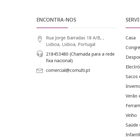
ENCONTRA-NOS
SERVI
Rua Jorge Barradas 18 A/B, ,
Casa
Lisboa, Lisboa, Portugal
Congr
218453480 (Chamada para a rede
Despo
fixa nacional)
Electró
comercial@comulti.pt
Sacos 
Invern
Verão 
Ferram
Vinho
Saúde 
Infantil