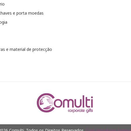
rio
chaves e porta moedas
ogia
as e material de protecção
026 Comulti. Todos os Direitos Reservados.
Com tecnologia Jumpsel