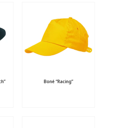
ch”
Boné “Racing”