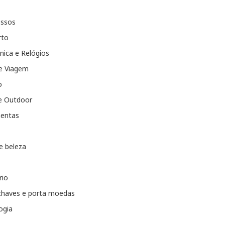
essos
rto
nica e Relógios
e Viagem
o
e Outdoor
entas
e beleza
rio
chaves e porta moedas
ogia