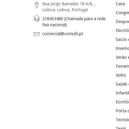
Rua Jorge Barradas 18 A/B, ,
Casa
Lisboa, Lisboa, Portugal
Congr
218453480 (Chamada para a rede
Despo
fixa nacional)
Electró
comercial@comulti.pt
Sacos 
Invern
Verão 
Ferram
Vinho
Saúde 
Infantil
Escritó
Porta 
Tecnol
Textil