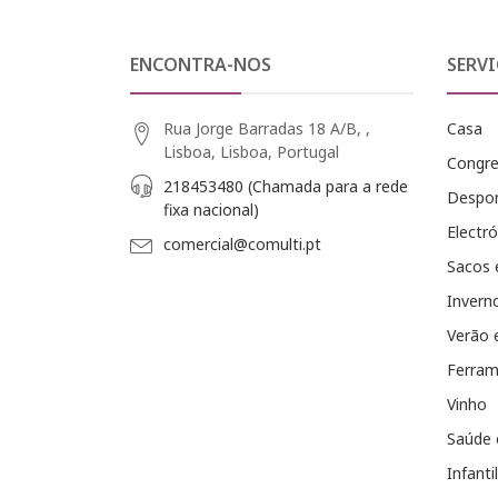
ENCONTRA-NOS
SERVI
Rua Jorge Barradas 18 A/B, ,
Casa
Lisboa, Lisboa, Portugal
Congr
218453480 (Chamada para a rede
Despo
fixa nacional)
Electró
comercial@comulti.pt
Sacos 
Invern
Verão 
Ferram
Vinho
Saúde 
Infantil