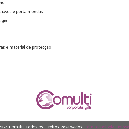
rio
chaves e porta moedas
ogia
as e material de protecção
026 Comulti. Todos os Direitos Reservados.
Com tecnologia Jumpsel