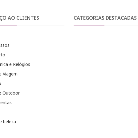
ÇO AO CLIENTES
CATEGORIAS DESTACADAS
essos
rto
nica e Relógios
e Viagem
o
e Outdoor
entas
e beleza