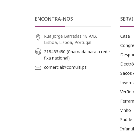
ENCONTRA-NOS
SERVI
Rua Jorge Barradas 18 A/B, ,
Casa
Lisboa, Lisboa, Portugal
Congr
218453480 (Chamada para a rede
Despo
fixa nacional)
Electró
comercial@comulti.pt
Sacos 
Invern
Verão 
Ferram
Vinho
Saúde 
Infantil