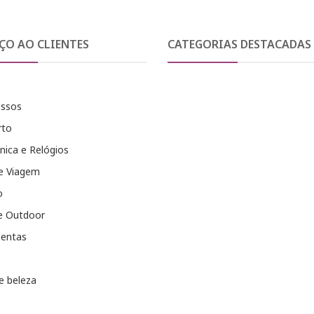
ÇO AO CLIENTES
CATEGORIAS DESTACADAS
essos
rto
nica e Relógios
e Viagem
o
e Outdoor
entas
e beleza