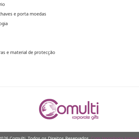
rio
chaves e porta moedas
ogia
as e material de protecção
026 Comulti. Todos os Direitos Reservados.
Com tecnologia Jumpsel