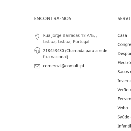
ENCONTRA-NOS
SERVI
Rua Jorge Barradas 18 A/B, ,
Casa
Lisboa, Lisboa, Portugal
Congr
218453480 (Chamada para a rede
Despo
fixa nacional)
Electró
comercial@comulti.pt
Sacos 
Invern
Verão 
Ferram
Vinho
Saúde 
Infantil