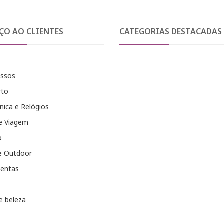
ÇO AO CLIENTES
CATEGORIAS DESTACADAS
essos
rto
nica e Relógios
e Viagem
o
e Outdoor
entas
e beleza