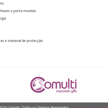
rio
chaves e porta moedas
ogia
as e material de protecção
026 Comulti. Todos os Direitos Reservados.
Com tecnologia Jumpsel