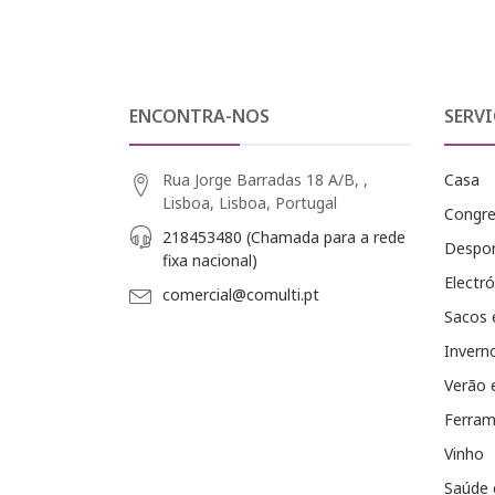
ENCONTRA-NOS
SERVI
Rua Jorge Barradas 18 A/B, ,
Casa
Lisboa, Lisboa, Portugal
Congr
218453480 (Chamada para a rede
Despo
fixa nacional)
Electró
comercial@comulti.pt
Sacos 
Invern
Verão 
Ferram
Vinho
Saúde 