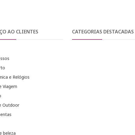
ÇO AO CLIENTES
CATEGORIAS DESTACADAS
essos
rto
nica e Relógios
e Viagem
o
e Outdoor
entas
e beleza