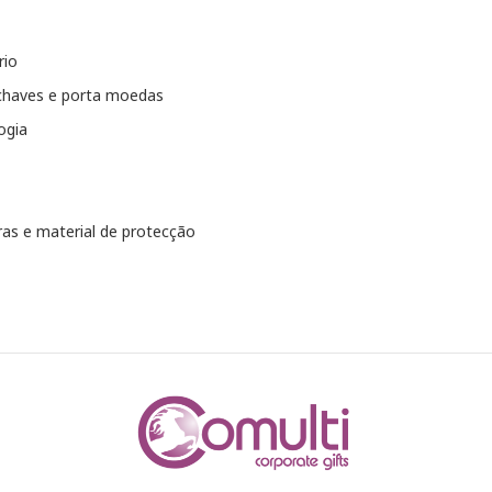
rio
chaves e porta moedas
ogia
as e material de protecção