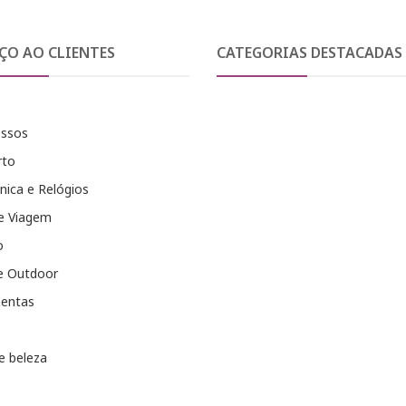
ÇO AO CLIENTES
CATEGORIAS DESTACADAS
essos
rto
nica e Relógios
e Viagem
o
e Outdoor
entas
e beleza