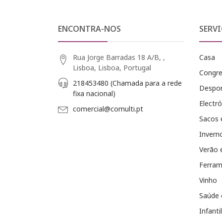
ENCONTRA-NOS
SERVI
Rua Jorge Barradas 18 A/B, ,
Casa
Lisboa, Lisboa, Portugal
Congr
218453480 (Chamada para a rede
Despo
fixa nacional)
Electró
comercial@comulti.pt
Sacos 
Invern
Verão 
Ferram
Vinho
Saúde 
Infantil