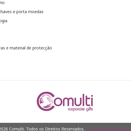
rio
chaves e porta moedas
ogia
as e material de protecção
026 Comulti. Todos os Direitos Reservados.
Com tecnologia Jumpsel