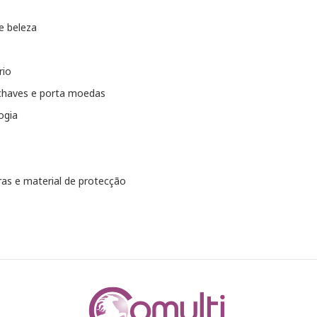
e beleza
rio
chaves e porta moedas
ogia
as e material de protecção