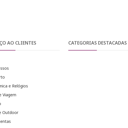
ÇO AO CLIENTES
CATEGORIAS DESTACADAS
essos
rto
nica e Relógios
e Viagem
o
e Outdoor
entas