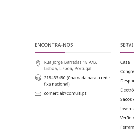
ENCONTRA-NOS
SERVI
Rua Jorge Barradas 18 A/B, ,
Casa
Lisboa, Lisboa, Portugal
Congr
218453480 (Chamada para a rede
Despo
fixa nacional)
Electró
comercial@comulti.pt
Sacos 
Invern
Verão 
Ferram