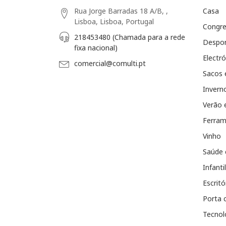
Rua Jorge Barradas 18 A/B, ,
Casa
Lisboa, Lisboa, Portugal
Congr
218453480 (Chamada para a rede
Despo
fixa nacional)
Electró
comercial@comulti.pt
Sacos 
Invern
Verão 
Ferram
Vinho
Saúde 
Infantil
Escritó
Porta 
Tecnol