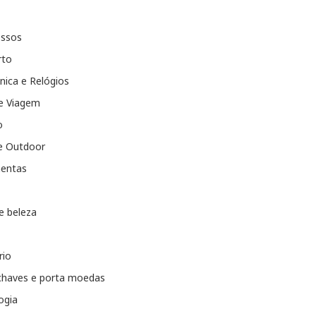
essos
rto
nica e Relógios
e Viagem
o
e Outdoor
entas
e beleza
rio
chaves e porta moedas
ogia