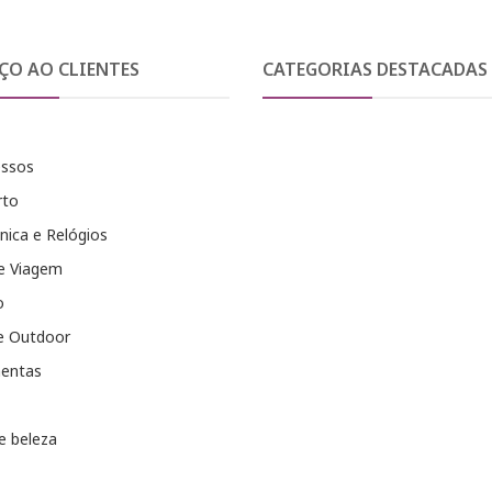
ÇO AO CLIENTES
CATEGORIAS DESTACADAS
essos
rto
nica e Relógios
e Viagem
o
e Outdoor
entas
e beleza