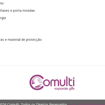
rio
chaves e porta moedas
ogia
as e material de protecção
026 Comulti. Todos os Direitos Reservados.
Com tecnologia Jumpsel