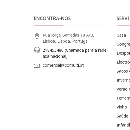
ENCONTRA-NOS
SERVI
Rua Jorge Barradas 18 A/B, ,
Casa
Lisboa, Lisboa, Portugal
Congr
218453480 (Chamada para a rede
Despo
fixa nacional)
Electró
comercial@comulti.pt
Sacos 
Invern
Verão 
Ferram
Vinho
Saúde 
Infantil