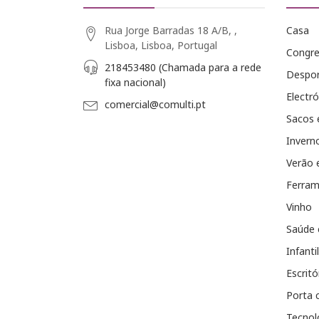
Rua Jorge Barradas 18 A/B, ,
Casa
Lisboa, Lisboa, Portugal
Congr
218453480 (Chamada para a rede
Despo
fixa nacional)
Electró
comercial@comulti.pt
Sacos 
Invern
Verão 
Ferram
Vinho
Saúde 
Infantil
Escritó
Porta 
Tecnol