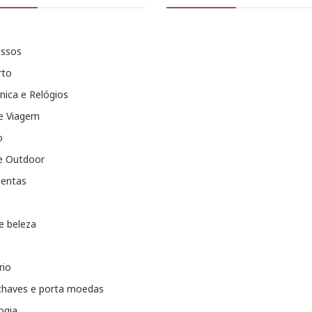
essos
rto
nica e Relógios
e Viagem
o
e Outdoor
entas
e beleza
rio
chaves e porta moedas
ogia