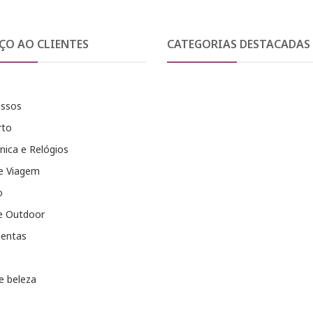
ÇO AO CLIENTES
CATEGORIAS DESTACADAS
essos
rto
nica e Relógios
e Viagem
o
e Outdoor
entas
e beleza