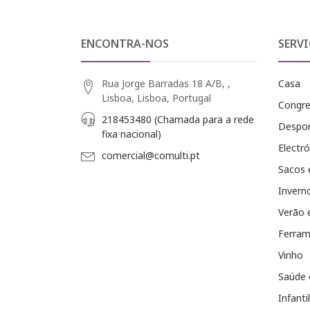
ENCONTRA-NOS
SERVI
Rua Jorge Barradas 18 A/B, ,
Casa
Lisboa, Lisboa, Portugal
Congr
218453480 (Chamada para a rede
Despo
fixa nacional)
Electró
comercial@comulti.pt
Sacos 
Invern
Verão 
Ferram
Vinho
Saúde 
Infantil