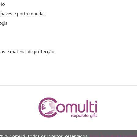
rio
chaves e porta moedas
ogia
as e material de protecção
026 Comulti. Todos os Direitos Reservados.
Com tecnologia Jumpsel