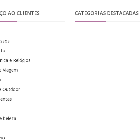
ÇO AO CLIENTES
CATEGORIAS DESTACADAS
essos
rto
nica e Relógios
e Viagem
o
e Outdoor
entas
e beleza
rio