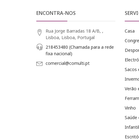
ENCONTRA-NOS
SERVI
Rua Jorge Barradas 18 A/B, ,
Casa
Lisboa, Lisboa, Portugal
Congr
218453480 (Chamada para a rede
Despo
fixa nacional)
Electró
comercial@comulti.pt
Sacos 
Invern
Verão 
Ferram
Vinho
Saúde 
Infantil
Escritó