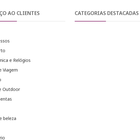
ÇO AO CLIENTES
CATEGORIAS DESTACADAS
essos
rto
nica e Relógios
e Viagem
o
e Outdoor
entas
e beleza
rio