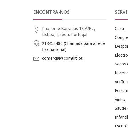
ENCONTRA-NOS
SERVI
Rua Jorge Barradas 18 A/B, ,
Casa
Lisboa, Lisboa, Portugal
Congr
218453480 (Chamada para a rede
Despo
fixa nacional)
Electró
comercial@comulti.pt
Sacos 
Invern
Verão 
Ferram
Vinho
Saúde 
Infantil
Escritó