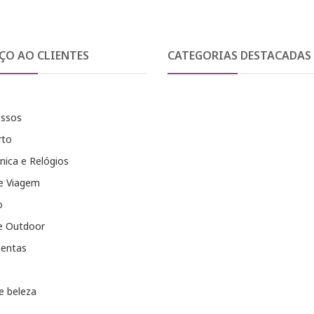
ÇO AO CLIENTES
CATEGORIAS DESTACADAS
essos
rto
nica e Relógios
e Viagem
o
e Outdoor
entas
e beleza