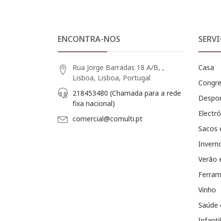
ENCONTRA-NOS
SERVI
Rua Jorge Barradas 18 A/B, ,
Casa
Lisboa, Lisboa, Portugal
Congr
218453480 (Chamada para a rede
Despo
fixa nacional)
Electró
comercial@comulti.pt
Sacos 
Invern
Verão 
Ferram
Vinho
Saúde 
Infantil