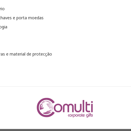
rio
chaves e porta moedas
ogia
as e material de protecção