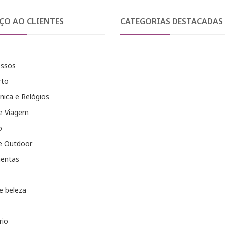
ÇO AO CLIENTES
CATEGORIAS DESTACADAS
essos
rto
nica e Relógios
e Viagem
o
e Outdoor
entas
e beleza
rio