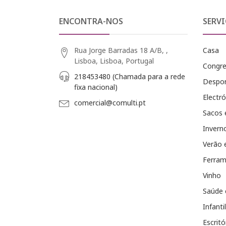
ENCONTRA-NOS
SERVI
Rua Jorge Barradas 18 A/B, ,
Casa
Lisboa, Lisboa, Portugal
Congr
218453480 (Chamada para a rede
Despo
fixa nacional)
Electró
comercial@comulti.pt
Sacos 
Invern
Verão 
Ferram
Vinho
Saúde 
Infantil
Escritó