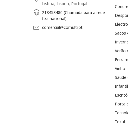
Lisboa, Lisboa, Portugal
Congr
218453480 (Chamada para a rede
Despo
fixa nacional)
Electró
comercial@comulti.pt
Sacos 
Invern
Verão 
Ferram
Vinho
Saúde 
Infantil
Escritó
Porta 
Tecnol
Textil