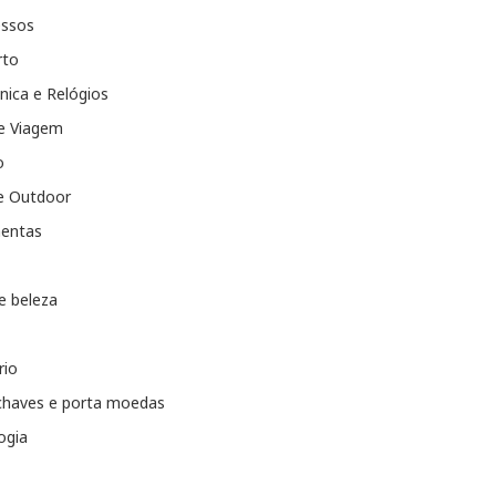
essos
rto
nica e Relógios
e Viagem
o
e Outdoor
entas
e beleza
rio
chaves e porta moedas
ogia