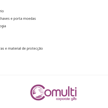
rio
chaves e porta moedas
ogia
as e material de protecção