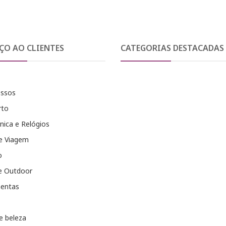
ÇO AO CLIENTES
CATEGORIAS DESTACADAS
essos
rto
nica e Relógios
e Viagem
o
e Outdoor
entas
e beleza