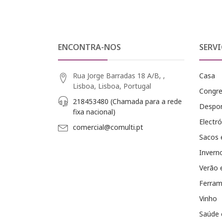
ENCONTRA-NOS
SERVI
Rua Jorge Barradas 18 A/B, ,
Casa
Lisboa, Lisboa, Portugal
Congr
218453480 (Chamada para a rede
Despo
fixa nacional)
Electró
comercial@comulti.pt
Sacos 
Invern
Verão 
Ferram
Vinho
Saúde 