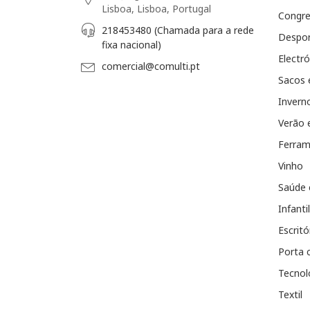
Lisboa, Lisboa, Portugal
Congr
218453480 (Chamada para a rede
Despo
fixa nacional)
Electró
comercial@comulti.pt
Sacos 
Invern
Verão 
Ferram
Vinho
Saúde 
Infantil
Escritó
Porta 
Tecnol
Textil