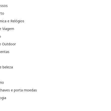
essos
rto
nica e Relógios
e Viagem
o
e Outdoor
entas
e beleza
rio
chaves e porta moedas
ogia