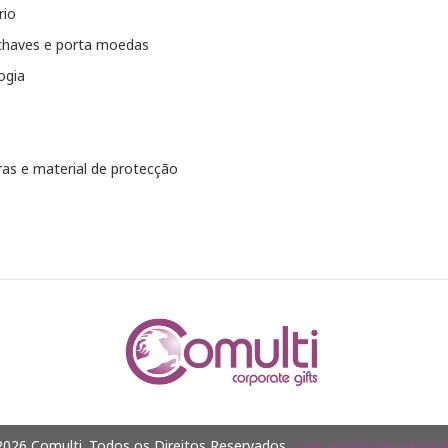
rio
chaves e porta moedas
ogia
as e material de protecção
026 Comulti. Todos os Direitos Reservados.
Com tecnologia Jumpsel