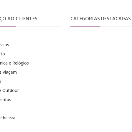
ÇO AO CLIENTES
CATEGORIAS DESTACADAS
essos
rto
nica e Relógios
e Viagem
o
e Outdoor
entas
e beleza