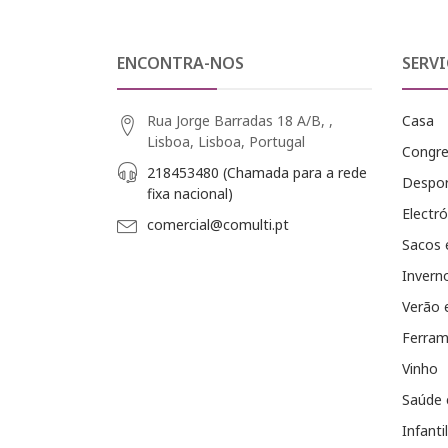
ENCONTRA-NOS
SERVI
Rua Jorge Barradas 18 A/B, ,
Casa
Lisboa, Lisboa, Portugal
Congr
218453480 (Chamada para a rede
Despo
fixa nacional)
Electró
comercial@comulti.pt
Sacos 
Invern
Verão 
Ferram
Vinho
Saúde 
Infantil