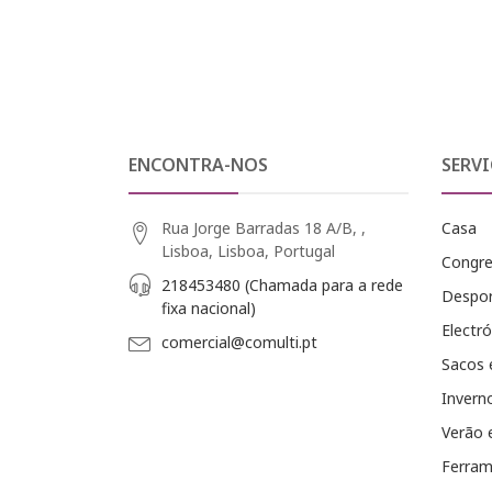
ENCONTRA-NOS
SERVI
Rua Jorge Barradas 18 A/B, ,
Casa
Lisboa, Lisboa, Portugal
Congr
218453480 (Chamada para a rede
Despo
fixa nacional)
Electró
comercial@comulti.pt
Sacos 
Invern
Verão 
Ferram