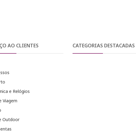
ÇO AO CLIENTES
CATEGORIAS DESTACADAS
essos
rto
nica e Relógios
e Viagem
o
e Outdoor
entas