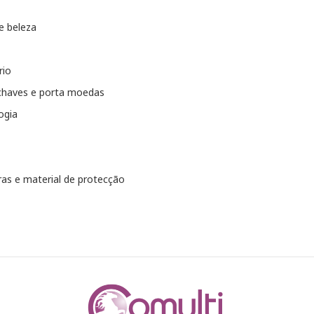
e beleza
rio
chaves e porta moedas
ogia
as e material de protecção