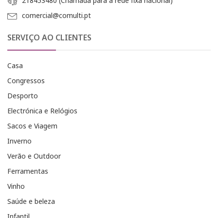
218453480 (Chamada para a rede fixa nacional)
comercial@comulti.pt
SERVIÇO AO CLIENTES
Casa
Congressos
Desporto
Electrónica e Relógios
Sacos e Viagem
Inverno
Verão e Outdoor
Ferramentas
Vinho
Saúde e beleza
Infantil