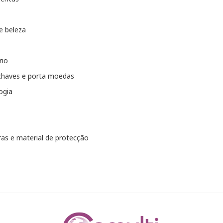
e beleza
rio
chaves e porta moedas
ogia
as e material de protecção