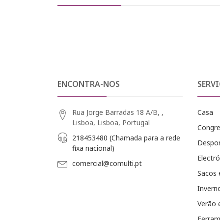
ENCONTRA-NOS
SERVI
Rua Jorge Barradas 18 A/B, ,
Casa
Lisboa, Lisboa, Portugal
Congr
218453480 (Chamada para a rede
Despo
fixa nacional)
Electró
comercial@comulti.pt
Sacos 
Invern
Verão 
Ferram