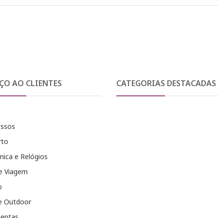
ÇO AO CLIENTES
CATEGORIAS DESTACADAS
essos
rto
nica e Relógios
e Viagem
o
e Outdoor
entas