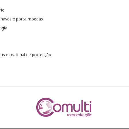
rio
chaves e porta moedas
ogia
as e material de protecção