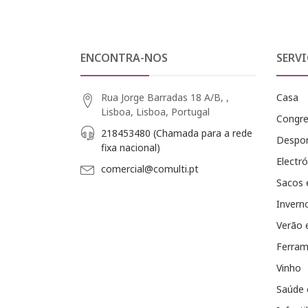
ENCONTRA-NOS
SERVI
Rua Jorge Barradas 18 A/B, ,
Casa
Lisboa, Lisboa, Portugal
Congr
218453480 (Chamada para a rede
Despo
fixa nacional)
Electró
comercial@comulti.pt
Sacos 
Invern
Verão 
Ferram
Vinho
Saúde 