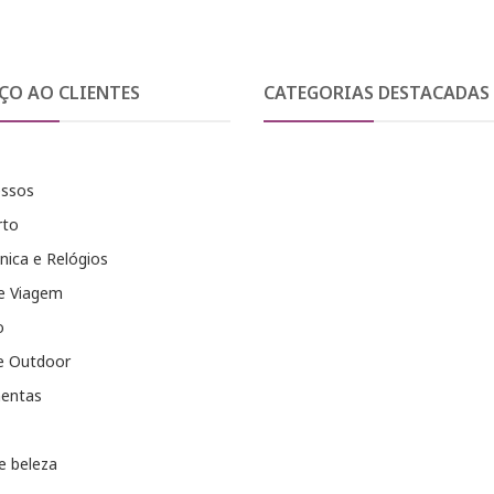
ÇO AO CLIENTES
CATEGORIAS DESTACADAS
essos
rto
nica e Relógios
e Viagem
o
e Outdoor
entas
e beleza