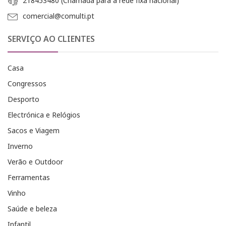
218453480 (Chamada para a rede fixa nacional)
comercial@comulti.pt
SERVIÇO AO CLIENTES
Casa
Congressos
Desporto
Electrónica e Relógios
Sacos e Viagem
Inverno
Verão e Outdoor
Ferramentas
Vinho
Saúde e beleza
Infantil