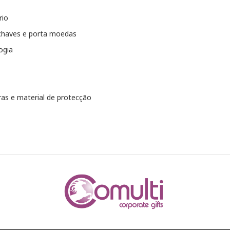
rio
chaves e porta moedas
ogia
as e material de protecção