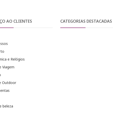
ÇO AO CLIENTES
CATEGORIAS DESTACADAS
essos
rto
nica e Relógios
e Viagem
o
e Outdoor
entas
e beleza