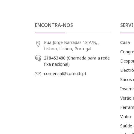
ENCONTRA-NOS
SERVI
Rua Jorge Barradas 18 A/B, ,
Casa
Lisboa, Lisboa, Portugal
Congr
218453480 (Chamada para a rede
Despo
fixa nacional)
Electró
comercial@comulti.pt
Sacos 
Invern
Verão 
Ferram
Vinho
Saúde 