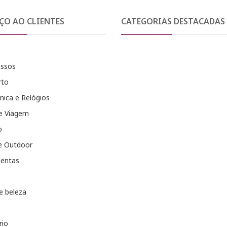
ÇO AO CLIENTES
CATEGORIAS DESTACADAS
essos
rto
nica e Relógios
e Viagem
o
e Outdoor
entas
e beleza
rio