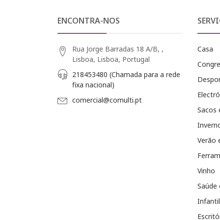
ENCONTRA-NOS
SERVI
Rua Jorge Barradas 18 A/B, ,
Casa
Lisboa, Lisboa, Portugal
Congr
218453480 (Chamada para a rede
Despo
fixa nacional)
Electró
comercial@comulti.pt
Sacos 
Invern
Verão 
Ferram
Vinho
Saúde 
Infantil
Escritó