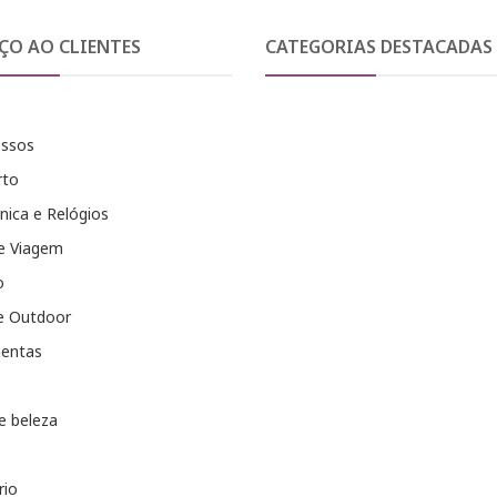
ÇO AO CLIENTES
CATEGORIAS DESTACADAS
essos
rto
nica e Relógios
e Viagem
o
e Outdoor
entas
e beleza
rio