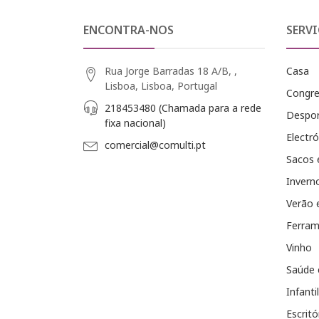
ENCONTRA-NOS
SERVI
Rua Jorge Barradas 18 A/B, ,
Casa
Lisboa, Lisboa, Portugal
Congr
218453480 (Chamada para a rede
Despo
fixa nacional)
Electró
comercial@comulti.pt
Sacos 
Invern
Verão 
Ferram
Vinho
Saúde 
Infantil
Escritó