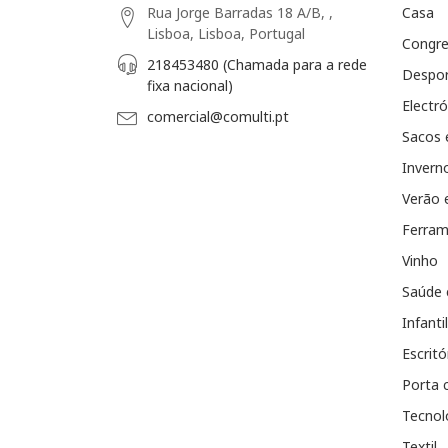
Rua Jorge Barradas 18 A/B, ,
Casa
Lisboa, Lisboa, Portugal
Congr
218453480 (Chamada para a rede
Despo
fixa nacional)
Electró
comercial@comulti.pt
Sacos 
Invern
Verão 
Ferram
Vinho
Saúde 
Infantil
Escritó
Porta 
Tecnol
Textil