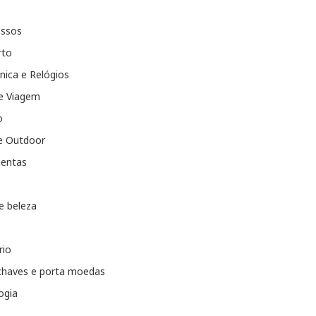
essos
rto
nica e Relógios
e Viagem
o
e Outdoor
entas
e beleza
rio
chaves e porta moedas
ogia