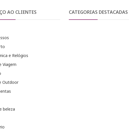
ÇO AO CLIENTES
CATEGORIAS DESTACADAS
essos
rto
nica e Relógios
e Viagem
o
e Outdoor
entas
e beleza
rio