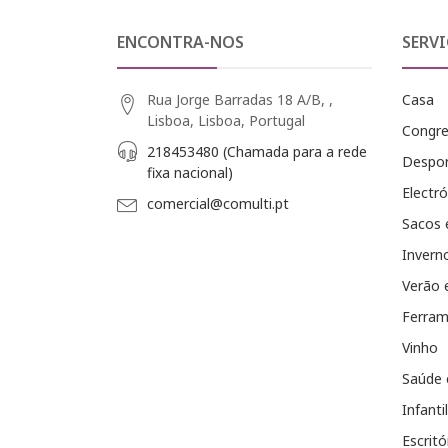
ENCONTRA-NOS
SERVI
Rua Jorge Barradas 18 A/B, ,
Casa
Lisboa, Lisboa, Portugal
Congr
218453480 (Chamada para a rede
Despo
fixa nacional)
Electró
comercial@comulti.pt
Sacos 
Invern
Verão 
Ferram
Vinho
Saúde 
Infantil
Escritó