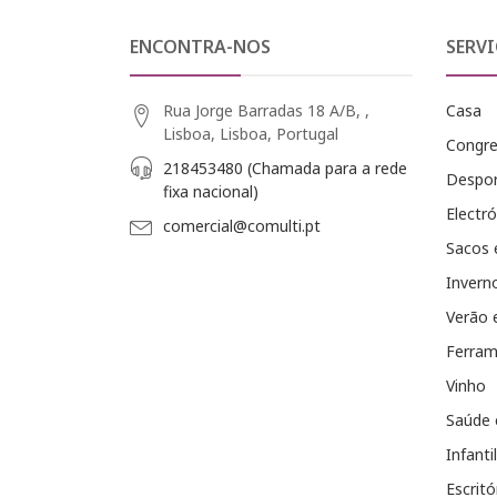
ENCONTRA-NOS
SERVI
Rua Jorge Barradas 18 A/B, ,
Casa
Lisboa, Lisboa, Portugal
Congr
218453480 (Chamada para a rede
Despo
fixa nacional)
Electró
comercial@comulti.pt
Sacos 
Invern
Verão 
Ferram
Vinho
Saúde 
Infantil
Escritó