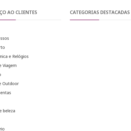
ÇO AO CLIENTES
CATEGORIAS DESTACADAS
essos
rto
nica e Relógios
e Viagem
o
e Outdoor
entas
e beleza
rio