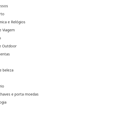
essos
rto
nica e Relógios
e Viagem
o
e Outdoor
entas
e beleza
rio
chaves e porta moedas
ogia