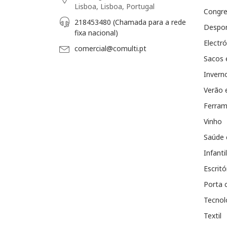
Lisboa, Lisboa, Portugal
Congr
218453480 (Chamada para a rede
Despo
fixa nacional)
Electró
comercial@comulti.pt
Sacos 
Invern
Verão 
Ferram
Vinho
Saúde 
Infantil
Escritó
Porta 
Tecnol
Textil