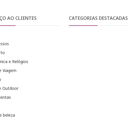
ÇO AO CLIENTES
CATEGORIAS DESTACADAS
essos
rto
nica e Relógios
e Viagem
o
e Outdoor
entas
e beleza