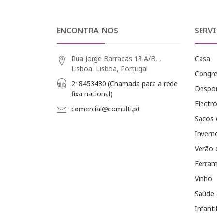
ENCONTRA-NOS
SERVI
Rua Jorge Barradas 18 A/B, ,
Casa
Lisboa, Lisboa, Portugal
Congr
218453480 (Chamada para a rede
Despo
fixa nacional)
Electró
comercial@comulti.pt
Sacos 
Invern
Verão 
Ferram
Vinho
Saúde 
Infantil