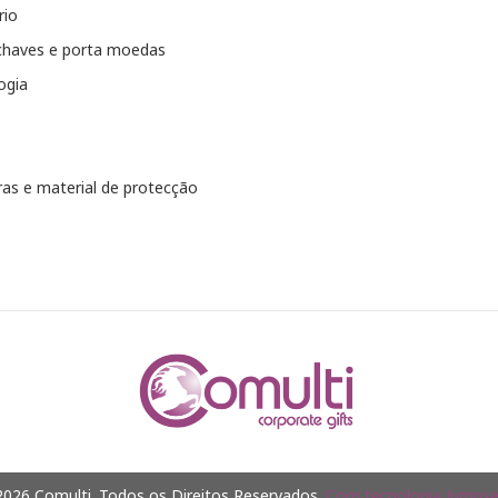
rio
chaves e porta moedas
ogia
as e material de protecção
026 Comulti. Todos os Direitos Reservados.
Com tecnologia Jumpsel