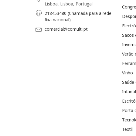
Lisboa, Lisboa, Portugal
Congr
218453480 (Chamada para a rede
Despo
fixa nacional)
Electró
comercial@comulti.pt
Sacos 
Invern
Verão 
Ferram
Vinho
Saúde 
Infantil
Escritó
Porta 
Tecnol
Textil