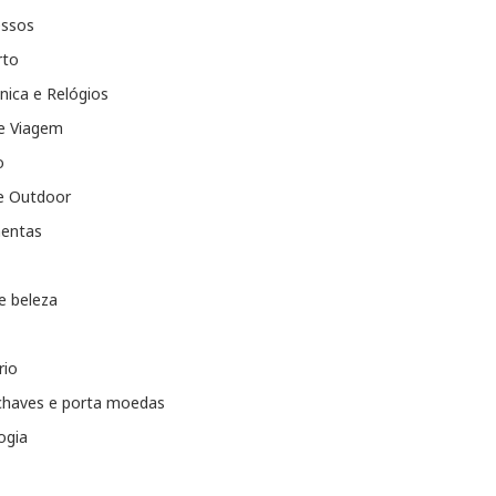
essos
rto
nica e Relógios
e Viagem
o
e Outdoor
entas
e beleza
rio
chaves e porta moedas
ogia