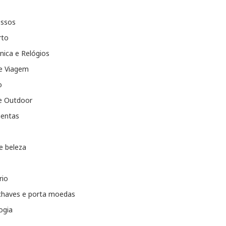
essos
rto
nica e Relógios
e Viagem
o
e Outdoor
entas
e beleza
rio
chaves e porta moedas
ogia