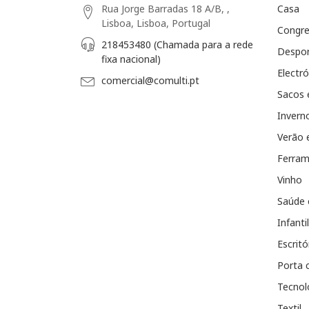
Rua Jorge Barradas 18 A/B, ,
Casa
Lisboa, Lisboa, Portugal
Congr
218453480 (Chamada para a rede
Despo
fixa nacional)
Electró
comercial@comulti.pt
Sacos 
Invern
Verão 
Ferram
Vinho
Saúde 
Infantil
Escritó
Porta 
Tecnol
Textil