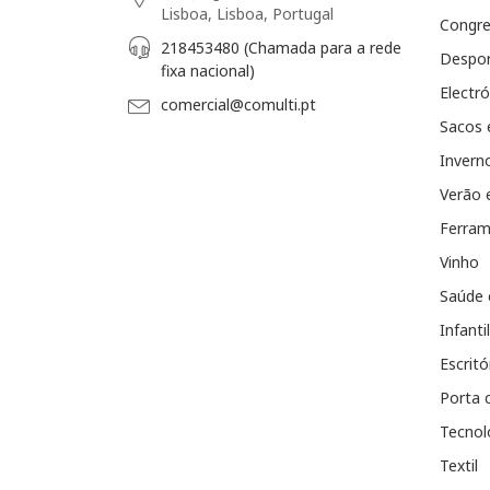
Lisboa, Lisboa, Portugal
Congr
218453480 (Chamada para a rede
Despo
fixa nacional)
Electró
comercial@comulti.pt
Sacos 
Invern
Verão 
Ferram
Vinho
Saúde 
Infantil
Escritó
Porta 
Tecnol
Textil