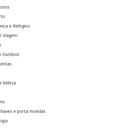
essos
rto
nica e Relógios
e Viagem
o
e Outdoor
entas
e beleza
rio
chaves e porta moedas
ogia