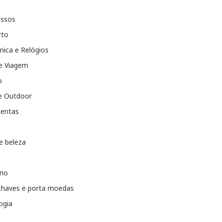
essos
rto
nica e Relógios
e Viagem
o
e Outdoor
entas
e beleza
rio
chaves e porta moedas
ogia