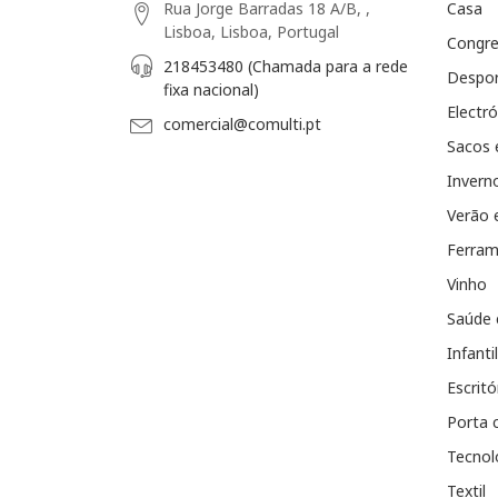
Rua Jorge Barradas 18 A/B, ,
Casa
Lisboa, Lisboa, Portugal
Congr
218453480 (Chamada para a rede
Despo
fixa nacional)
Electró
comercial@comulti.pt
Sacos 
Invern
Verão 
Ferram
Vinho
Saúde 
Infantil
Escritó
Porta 
Tecnol
Textil