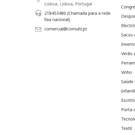
Lisboa, Lisboa, Portugal
Congr
218453480 (Chamada para a rede
Despo
fixa nacional)
Electró
comercial@comulti.pt
Sacos 
Invern
Verão 
Ferram
Vinho
Saúde 
Infantil
Escritó
Porta 
Tecnol
Textil