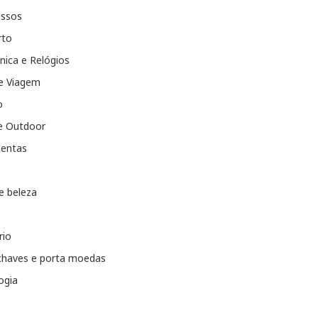
essos
rto
nica e Relógios
e Viagem
o
e Outdoor
entas
e beleza
rio
chaves e porta moedas
ogia