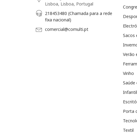
Lisboa, Lisboa, Portugal
Congr
218453480 (Chamada para a rede
Despo
fixa nacional)
Electró
comercial@comulti.pt
Sacos 
Invern
Verão 
Ferram
Vinho
Saúde 
Infantil
Escritó
Porta 
Tecnol
Textil