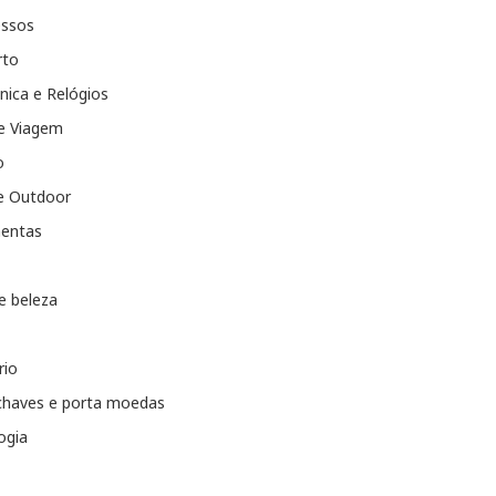
essos
rto
nica e Relógios
e Viagem
o
e Outdoor
entas
e beleza
rio
chaves e porta moedas
ogia