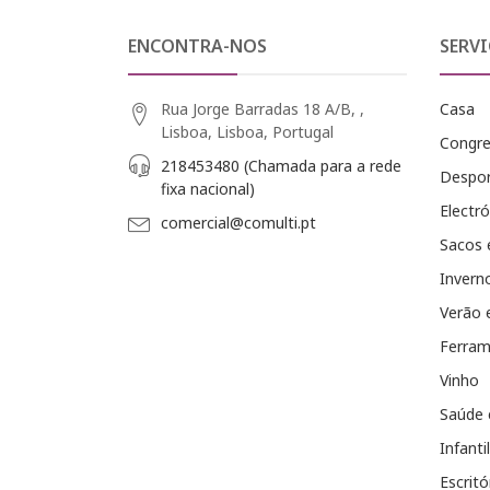
ENCONTRA-NOS
SERVI
Rua Jorge Barradas 18 A/B, ,
Casa
Lisboa, Lisboa, Portugal
Congr
218453480 (Chamada para a rede
Despo
fixa nacional)
Electró
comercial@comulti.pt
Sacos 
Invern
Verão 
Ferram
Vinho
Saúde 
Infantil
Escritó