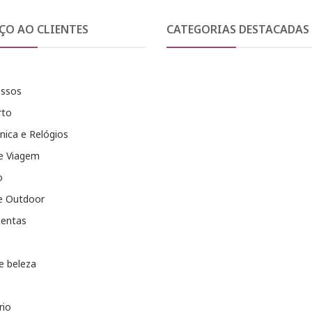
ÇO AO CLIENTES
CATEGORIAS DESTACADAS
essos
rto
nica e Relógios
e Viagem
o
e Outdoor
entas
e beleza
rio