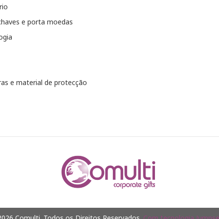
rio
chaves e porta moedas
ogia
as e material de protecção
026 Comulti. Todos os Direitos Reservados.
Com tecnologia Jumpsel