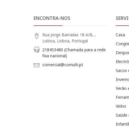
ENCONTRA-NOS
SERVI
Rua Jorge Barradas 18 A/B, ,
Casa
Lisboa, Lisboa, Portugal
Congr
218453480 (Chamada para a rede
Despo
fixa nacional)
Electró
comercial@comulti.pt
Sacos 
Invern
Verão 
Ferram
Vinho
Saúde 
Infantil