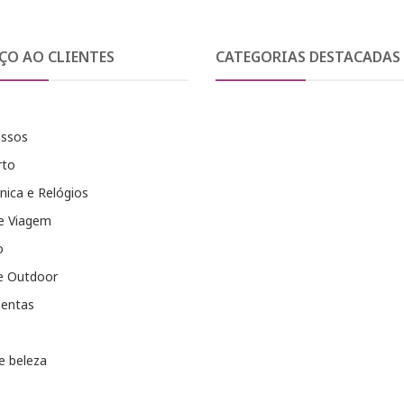
ÇO AO CLIENTES
CATEGORIAS DESTACADAS
essos
rto
nica e Relógios
e Viagem
o
e Outdoor
entas
e beleza