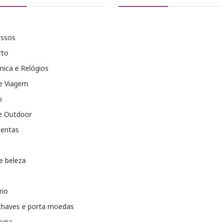
essos
rto
nica e Relógios
e Viagem
o
e Outdoor
entas
e beleza
rio
chaves e porta moedas
ogia