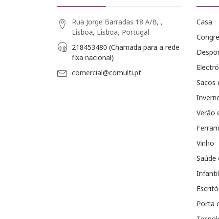
Rua Jorge Barradas 18 A/B, ,
Casa
Lisboa, Lisboa, Portugal
Congr
218453480 (Chamada para a rede
Despo
fixa nacional)
Electró
comercial@comulti.pt
Sacos 
Invern
Verão 
Ferram
Vinho
Saúde 
Infantil
Escritó
Porta 
Tecnol