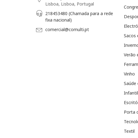
Lisboa, Lisboa, Portugal
Congr
218453480 (Chamada para a rede
Despo
fixa nacional)
Electró
comercial@comulti.pt
Sacos 
Invern
Verão 
Ferram
Vinho
Saúde 
Infantil
Escritó
Porta 
Tecnol
Textil