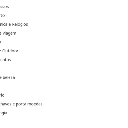
essos
rto
nica e Relógios
e Viagem
o
e Outdoor
entas
e beleza
rio
chaves e porta moedas
ogia