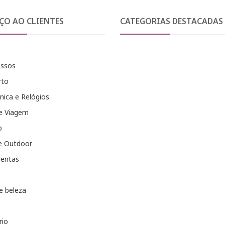
ÇO AO CLIENTES
CATEGORIAS DESTACADAS
essos
rto
nica e Relógios
e Viagem
o
e Outdoor
entas
e beleza
rio