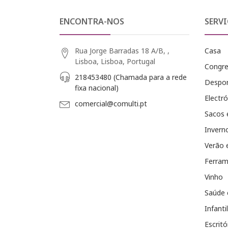
ENCONTRA-NOS
SERVI
Rua Jorge Barradas 18 A/B, ,
Casa
Lisboa, Lisboa, Portugal
Congr
218453480 (Chamada para a rede
Despo
fixa nacional)
Electró
comercial@comulti.pt
Sacos 
Invern
Verão 
Ferram
Vinho
Saúde 
Infantil
Escritó