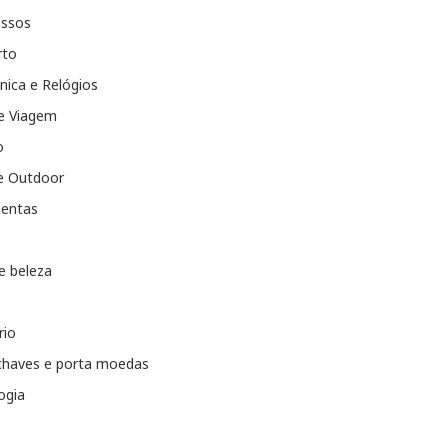
essos
rto
nica e Relógios
e Viagem
o
e Outdoor
entas
e beleza
rio
chaves e porta moedas
ogia