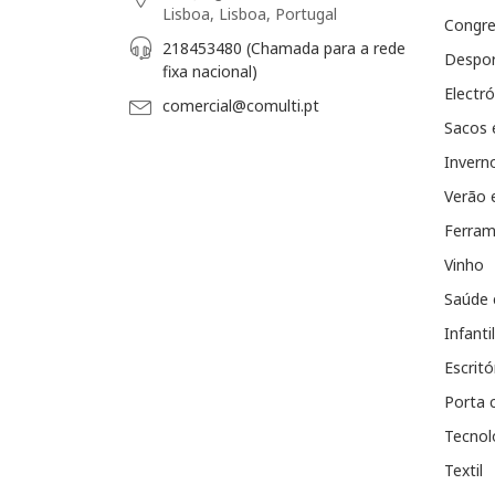
Lisboa, Lisboa, Portugal
Congr
218453480 (Chamada para a rede
Despo
fixa nacional)
Electró
comercial@comulti.pt
Sacos 
Invern
Verão 
Ferram
Vinho
Saúde 
Infantil
Escritó
Porta 
Tecnol
Textil