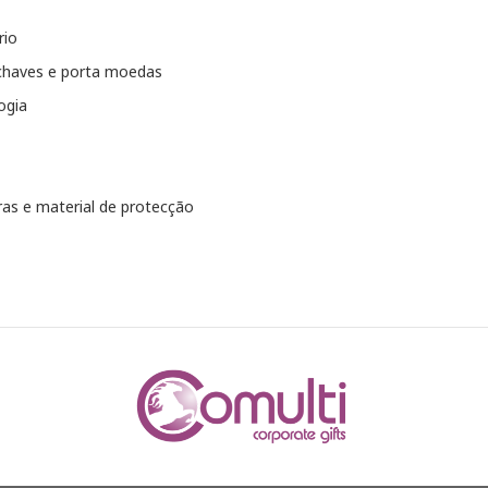
rio
chaves e porta moedas
ogia
as e material de protecção