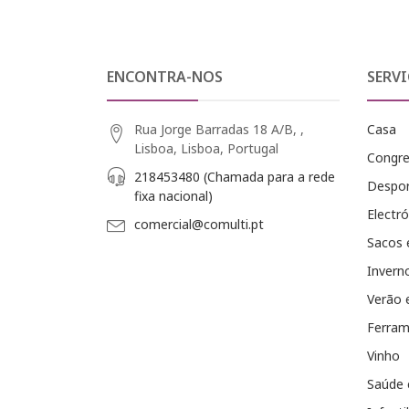
ENCONTRA-NOS
SERVI
Rua Jorge Barradas 18 A/B, ,
Casa
Lisboa, Lisboa, Portugal
Congr
218453480 (Chamada para a rede
Despo
fixa nacional)
Electró
comercial@comulti.pt
Sacos 
Invern
Verão 
Ferram
Vinho
Saúde 