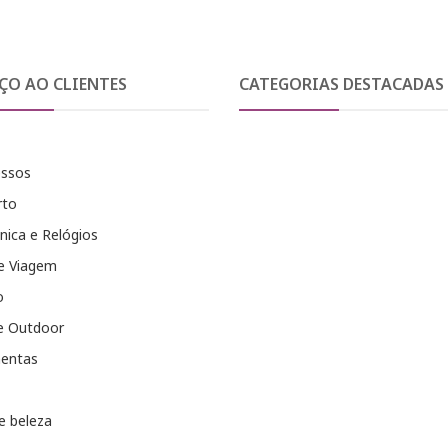
ÇO AO CLIENTES
CATEGORIAS DESTACADAS
essos
rto
nica e Relógios
e Viagem
o
e Outdoor
entas
e beleza