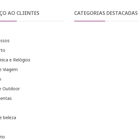
ÇO AO CLIENTES
CATEGORIAS DESTACADAS
essos
rto
nica e Relógios
e Viagem
o
e Outdoor
entas
e beleza
rio