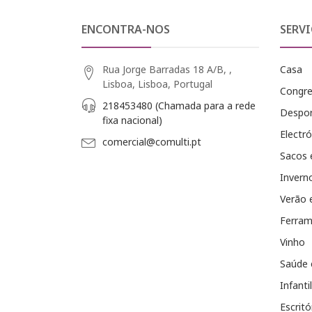
ENCONTRA-NOS
SERVI
Rua Jorge Barradas 18 A/B, ,
Casa
Lisboa, Lisboa, Portugal
Congr
218453480 (Chamada para a rede
Despo
fixa nacional)
Electró
comercial@comulti.pt
Sacos 
Invern
Verão 
Ferram
Vinho
Saúde 
Infantil
Escritó